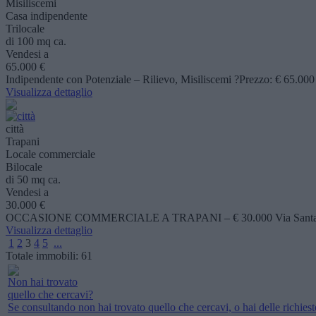
Misiliscemi
Casa indipendente
Trilocale
di 100 mq ca.
Vendesi a
65.000 €
Indipendente con Potenziale – Rilievo, Misiliscemi ?Prezzo: € 65.000 ?I
Visualizza dettaglio
città
Trapani
Locale commerciale
Bilocale
di 50 mq ca.
Vendesi a
30.000 €
OCCASIONE COMMERCIALE A TRAPANI – € 30.000 Via Santa Maria di
Visualizza dettaglio
1
2
3
4
5
...
Totale immobili:
61
Non hai trovato
quello che cercavi?
Se consultando non hai trovato quello che cercavi, o hai delle richieste