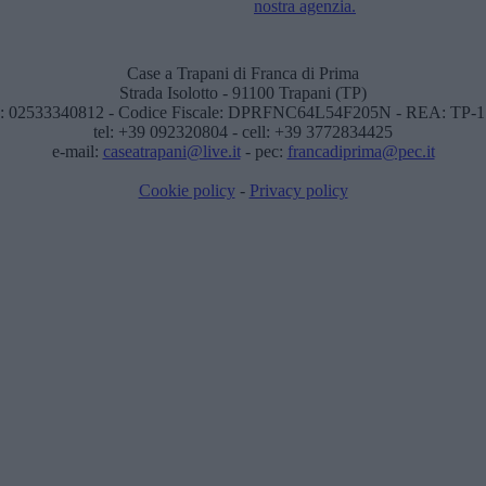
nostra agenzia.
Case a Trapani di Franca di Prima
Strada Isolotto - 91100 Trapani (TP)
: 02533340812 - Codice Fiscale: DPRFNC64L54F205N - REA: TP-
tel: +39 092320804 - cell: +39 3772834425
e-mail:
caseatrapani@live.it
- pec:
francadiprima@pec.it
Cookie policy
-
Privacy policy