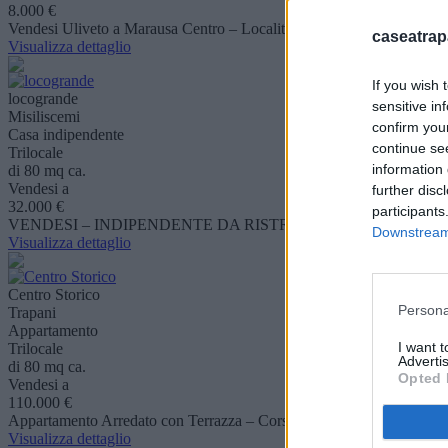
8.000 €
Vendesi Uliveto a Marausa Centro – Località Seccia ?Proponiamo in vend
caseatrap
Visualizza dettaglio
If you wish 
locogrande
sensitive in
Misiliscemi
confirm you
Casa indipendente
continue se
Trilocale
information 
di 80 mq ca.
Vendesi a
further disc
32.000 €
participants
VENDESI – INDIPENDENTE DA RISTRUTTURARE (COMUNE DI MISILIS
Downstream 
Visualizza dettaglio
Centro Storico
Persona
Trapani
Appartamento
I want 
Trilocale
Advertis
di 80 mq ca.
Opted 
Vendesi a
110.000 €
Appartamento Arredato con Terrazza – Corso Vittorio Emanuele III ?P
Visualizza dettaglio