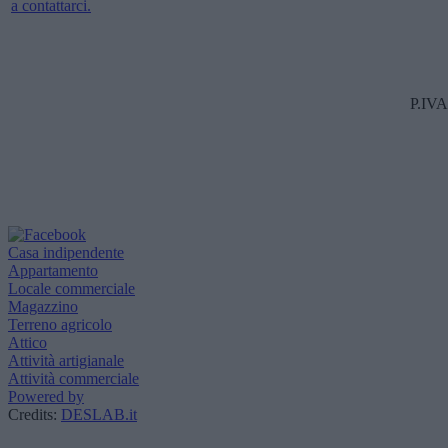
a contattarci.
P.IVA
Casa indipendente
Appartamento
Locale commerciale
Magazzino
Terreno agricolo
Attico
Attività artigianale
Attività commerciale
Powered by
Credits:
DESLAB.it