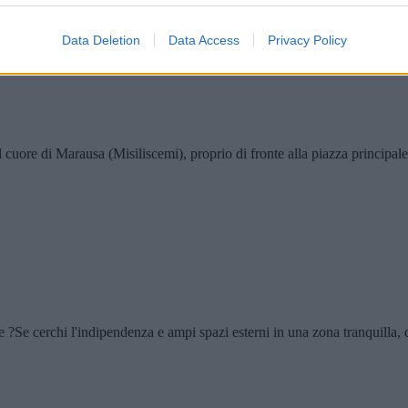
Data Deletion
Data Access
Privacy Policy
ore di Marausa (Misiliscemi), proprio di fronte alla piazza principale,
Se cerchi l'indipendenza e ampi spazi esterni in una zona tranquilla, q