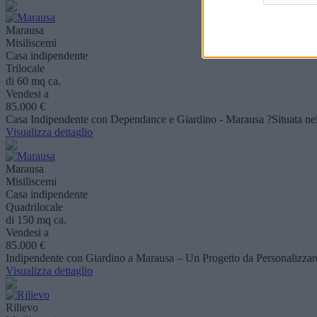
Marausa
Misiliscemi
Casa indipendente
Trilocale
di 60 mq ca.
Vendesi a
85.000 €
Casa Indipendente con Dependance e Giardino - Marausa ?Situata nel cu
Visualizza dettaglio
Marausa
Misiliscemi
Casa indipendente
Quadrilocale
di 150 mq ca.
Vendesi a
85.000 €
Indipendente con Giardino a Marausa – Un Progetto da Personalizzare ?
Visualizza dettaglio
Rilievo