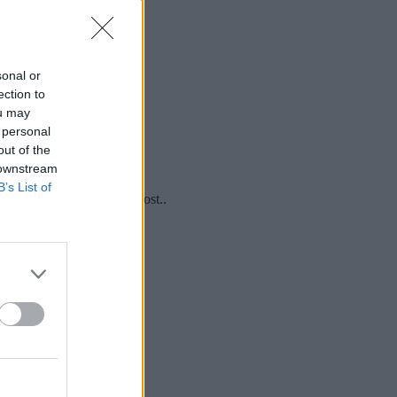
.
sonal or
ection to
ou may
 personal
out of the
 downstream
B’s List of
ampagna. Questa propost..
 in ..