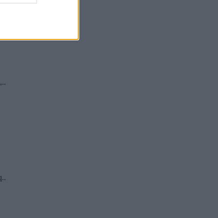
..
..