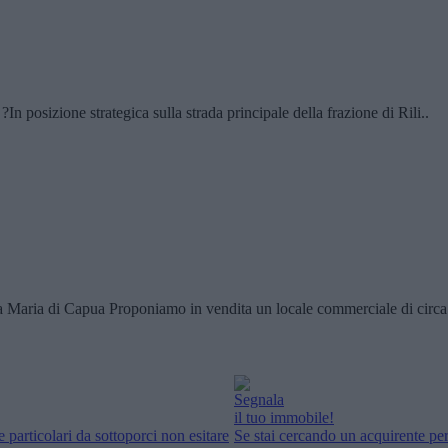
n posizione strategica sulla strada principale della frazione di Rili..
 Capua Proponiamo in vendita un locale commerciale di circa 55
Segnala
il tuo immobile!
 particolari da sottoporci non esitare
Se stai cercando un acquirente per