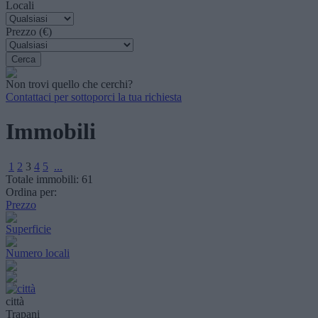
Locali
Prezzo (€)
Non trovi quello che cerchi?
Contattaci per sottoporci la tua richiesta
Immobili
1
2
3
4
5
...
Totale immobili:
61
Ordina per:
Prezzo
Superficie
Numero locali
città
Trapani