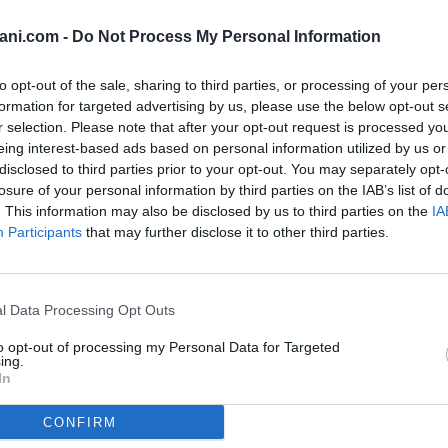
ita un interessante lotto di terreno agricolo situato in una posizione.
ani.com -
Do Not Process My Personal Information
to opt-out of the sale, sharing to third parties, or processing of your per
formation for targeted advertising by us, please use the below opt-out s
r selection. Please note that after your opt-out request is processed y
eing interest-based ads based on personal information utilized by us or
disclosed to third parties prior to your opt-out. You may separately opt-
losure of your personal information by third parties on the IAB’s list of
. This information may also be disclosed by us to third parties on the
IA
CEMI) Cerchi un progetto da trasformare nella tua casa in c
Participants
that may further disclose it to other third parties.
l Data Processing Opt Outs
to opt-out of processing my Personal Data for Targeted
ing.
In
roponiamo in vendita un luminoso appartamento di circa 80 mq, situato
CONFIRM