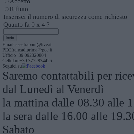
Accetto
Rifiuto
Inserisci il numero di sicurezza come richiesto
Quanto fa
0
x
4
?
Email
caseatrapani@live.it
PEC
francadiprima@pec.it
Ufficio
+39 092320804
Cellulare
+39 3772834425
Seguici su
Saremo contattabili per ric
dal Lunedì al Venerdì
la mattina dalle 08.30 alle 
la sera dalle 16.00 alle 19.3
Sabato