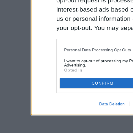
opt-out request is proces
interest-based ads based o
us or personal information d
your opt-out. You may separ
disclosure of your personal
IAB’s list of downstream pa
Personal Data Processing Opt Outs
also be disclosed by us to 
I want to opt-out of processing my P
Downstream Participants
th
Advertising.
Opted In
third parties.
CONFIRM
Data Deletion