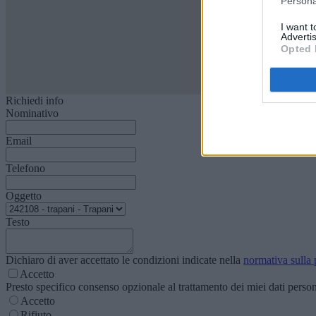
Persona
I want 
Advertis
Opted 
Richiedi info
Nominativo
Email
Telefono
Oggetto
Testo
Dichiaro di aver accettato le condizioni indicate nella
normativa sulla 
Accetto
Presto specifico consenso opzionale al trattamento dei miei dati personal
Accetto
Rifiuto