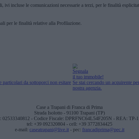
, ivi incluse le comunicazioni necessarie a terzi, per le finalità esplicita
i per le finalità relative alla Profilazione.
Segnala
il tuo immobile!
 particolari da sottoporci non esitare
Se stai cercando un acquirente per
nostra agenzia.
Case a Trapani di Franca di Prima
Strada Isolotto - 91100 Trapani (TP)
: 02533340812 - Codice Fiscale: DPRFNC64L54F205N - REA: TP-
tel: +39 092320804 - cell: +39 3772834425
e-mail:
caseatrapani@live.it
- pec:
francadiprima@pec.it