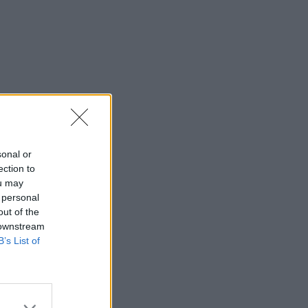
sonal or
ection to
ou may
 personal
out of the
 downstream
B’s List of