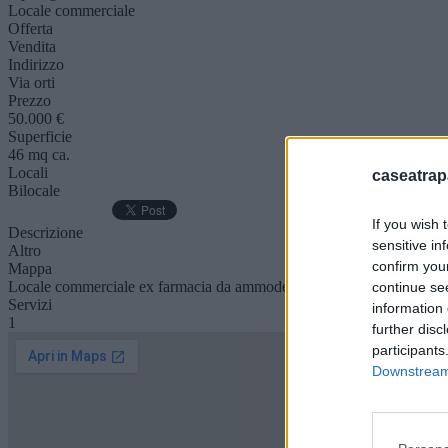
Locale commerciale
Offerta
Vendita
Indirizzo
Via orti
Prezzo
50.000 €
Superficie
46 mq ca.
Locali
caseatrap
Bilocale
If you wish 
Descrizione
sensitive in
Altro
confirm you
Mappa
Locale commerciale ex farmacia da ammodernare mq 46 composta da 2
continue se
Servizi
information 
1
further disc
participants
Downstream 