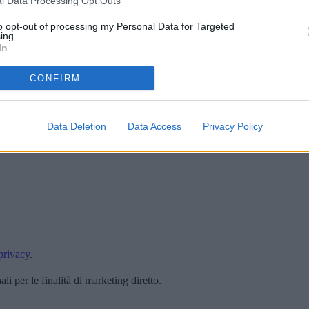
l Data Processing Opt Outs
to opt-out of processing my Personal Data for Targeted
ing.
In
CONFIRM
Data Deletion
Data Access
Privacy Policy
privacy
.
i per le finalità di marketing diretto.