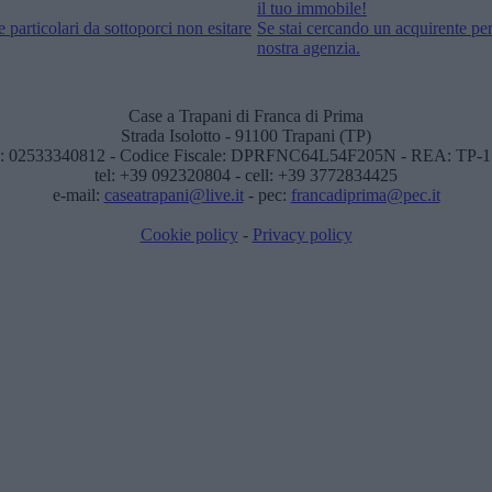
il tuo immobile!
 particolari da sottoporci non esitare
Se stai cercando un acquirente per
nostra agenzia.
Case a Trapani di Franca di Prima
Strada Isolotto - 91100 Trapani (TP)
: 02533340812 - Codice Fiscale: DPRFNC64L54F205N - REA: TP-
tel: +39 092320804 - cell: +39 3772834425
e-mail:
caseatrapani@live.it
- pec:
francadiprima@pec.it
Cookie policy
-
Privacy policy