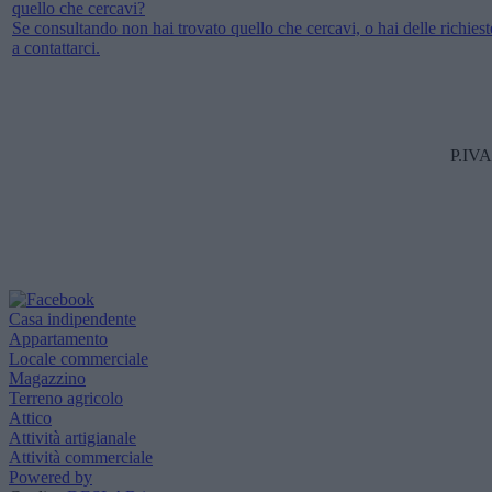
quello che cercavi?
Se consultando non hai trovato quello che cercavi, o hai delle richieste
a contattarci.
P.IVA
Casa indipendente
Appartamento
Locale commerciale
Magazzino
Terreno agricolo
Attico
Attività artigianale
Attività commerciale
Powered by