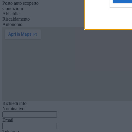
Posto auto scoperto
Condizioni
Abitabile
Riscaldamento
Autonomo
Richiedi info
Nominativo
Email
Telefono