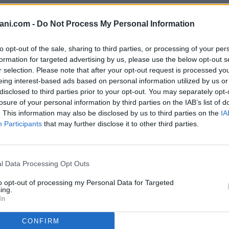
ani.com -
Do Not Process My Personal Information
to opt-out of the sale, sharing to third parties, or processing of your per
ta una casa indipendente su due livelli situata in via dell’Assunta. Una
che dell'Immobile: L'immobile si sviluppa su una superficie di circa 75 m
formation for targeted advertising by us, please use the below opt-out s
rni prendono luce dal vano scala e da aperture di tolleranza. Primo Pi
r selection. Please note that after your opt-out request is processed y
etto sulla strada, mentre le restanti stanze si affacciano su finestre d
eing interest-based ads based on personal information utilized by us or
Stato e Potenzialità: L'immobile è da ammodernare, rappresentando un'ott
disclosed to third parties prior to your opt-out. You may separately opt-
 98.000 (Trattabile) Per info e appuntamenti: Agenzia Immobiliare Case 
losure of your personal information by third parties on the IAB’s list of
. This information may also be disclosed by us to third parties on the
IA
Participants
that may further disclose it to other third parties.
l Data Processing Opt Outs
to opt-out of processing my Personal Data for Targeted
ing.
In
CONFIRM