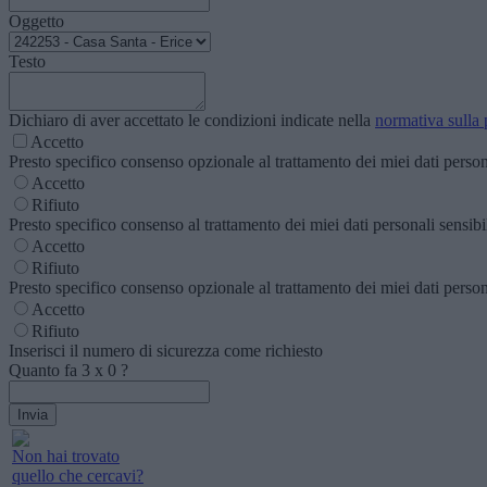
Oggetto
Testo
Dichiaro di aver accettato le condizioni indicate nella
normativa sulla 
Accetto
Presto specifico consenso opzionale al trattamento dei miei dati personal
Accetto
Rifiuto
Presto specifico consenso al trattamento dei miei dati personali sensibili
Accetto
Rifiuto
Presto specifico consenso opzionale al trattamento dei miei dati personal
Accetto
Rifiuto
Inserisci il numero di sicurezza come richiesto
Quanto fa
3
x
0
?
Non hai trovato
quello che cercavi?