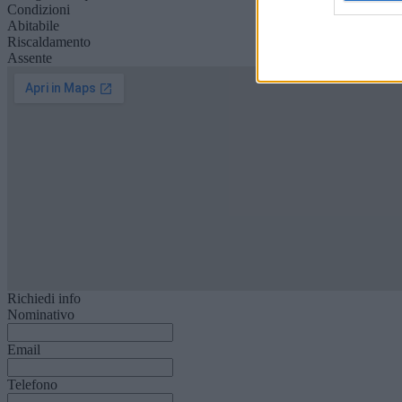
Condizioni
Abitabile
Riscaldamento
Assente
Richiedi info
Nominativo
Email
Telefono