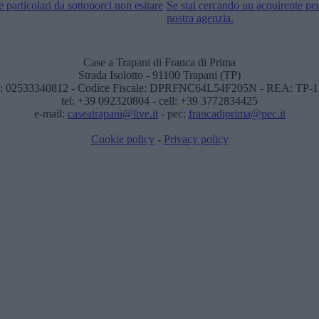
 particolari da sottoporci non esitare
Se stai cercando un acquirente per
nostra agenzia.
Case a Trapani di Franca di Prima
Strada Isolotto - 91100 Trapani (TP)
: 02533340812 - Codice Fiscale: DPRFNC64L54F205N - REA: TP-
tel: +39 092320804 - cell: +39 3772834425
e-mail:
caseatrapani@live.it
- pec:
francadiprima@pec.it
Cookie policy
-
Privacy policy