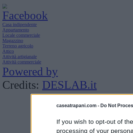
Casa indipendente
Appartamento
Locale commerciale
Magazzino
Terreno agricolo
Attico
Attività artigianale
Attività commerciale
Powered by
Credits:
DESLAB.it
caseatrapani.com -
Do Not Proces
If you wish to opt-out of the
processing of your personal