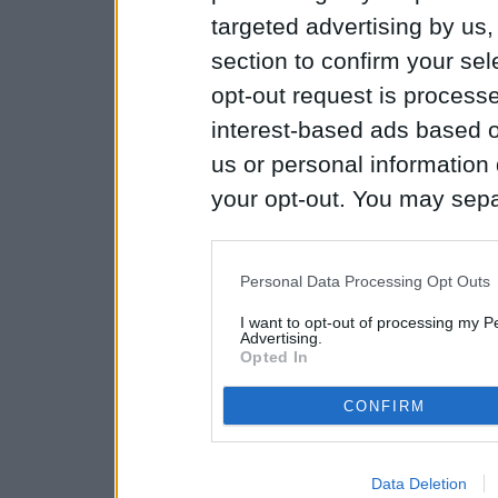
targeted advertising by us
section to confirm your sel
opt-out request is proces
interest-based ads based o
us or personal information d
your opt-out. You may separ
disclosure of your personal
IAB’s list of downstream pa
Personal Data Processing Opt Outs
also be disclosed by us to 
I want to opt-out of processing my P
Downstream Participants
th
Advertising.
Opted In
third parties.
CONFIRM
Data Deletion