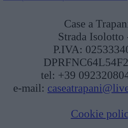
Case a Trapan
Strada Isolotto
P.IVA: 02533340
DPRFNC64L54F20
tel: +39 092320804
e-mail:
caseatrapani@live
Cookie poli